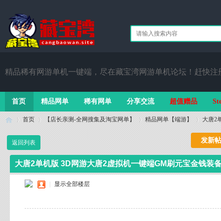
精品稀有网游单机一键端，尽在藏宝湾网游单机论坛！赶快注
首页
精品网单
稀有网单
分享交流
超值赠品
S
首页
【店长亲测-全网搜集及淘宝网单】
精品网单【端游】
大唐2
发新
返回列表
藏
»
›
›
›
大唐2单机版 3D网游大唐2虚拟机一键端GM刷元宝金钱装
|
显示全部楼层