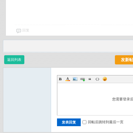
回复
返回列表
发新
您需要登录
回帖后跳转到最后一页
发表回复