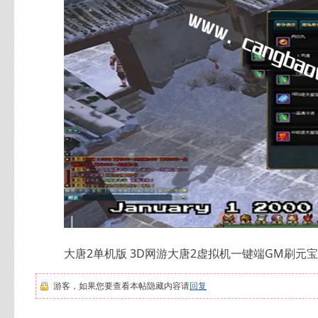
大唐2单机版 3D网游大唐2虚拟机一键端GM刷元
游客，如果您要查看本帖隐藏内容请
回复