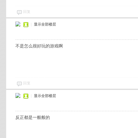
回复
|
显示全部楼层
不是怎么很好玩的游戏啊
回复
|
显示全部楼层
反正都是一般般的