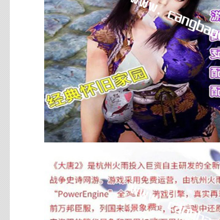
网
游
单