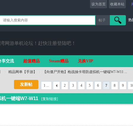
设为首页
收藏本站
热
帖子
搜索
湾网游单机论坛！赶快注册登陆吧！
分享交流
超值赠品
Steam赠品
兑换VIP
】
精品网单【手游】
【向僵尸开炮】枪战抽卡塔防虚拟机一键端W7-W11 ...
发新帖
1 ...
2
3
4
5
6
7
8
9
1
›
›
一键端W7-W11
[复制链接]