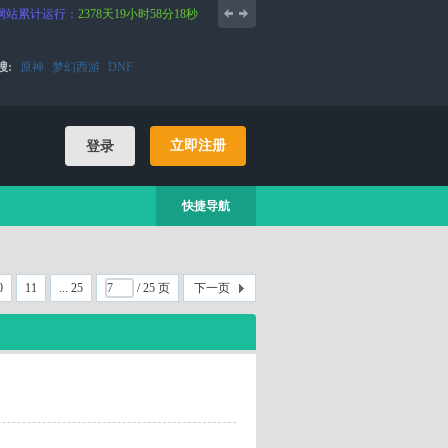
网站累计运行：
2378天19小时58分18秒
搜:
原神
梦幻西游
DNF
立即注册
登录
快捷导航
0
11
... 25
/ 25 页
下一页