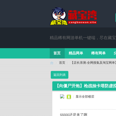
精品稀有网游单机一键端，尽在藏宝
首页
精品网单
稀有网单
首页
【店长亲测-全网搜集及淘宝网单
返回列表
藏
»
›
【向僵尸开炮】枪战抽卡塔防虚拟机
|
显示全部楼层
66666还是来了啊